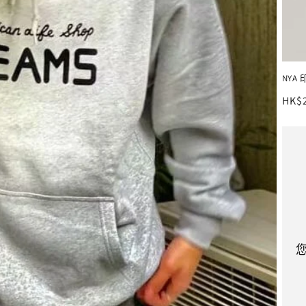
NYA 
定
HK$
價