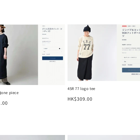
45R 77 logo tee
one piece
定
HK$309.00
.00
價