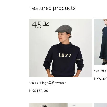
Featured products
45R 6分袖
定
HK$409
45R 1977 logo羊毛sweater
價
定
HK$479.00
價