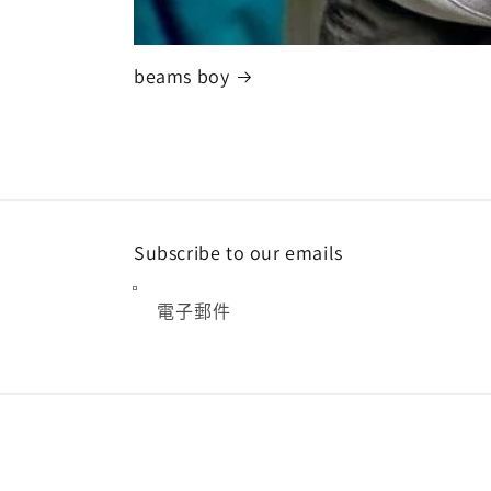
beams boy
Subscribe to our emails
電子郵件