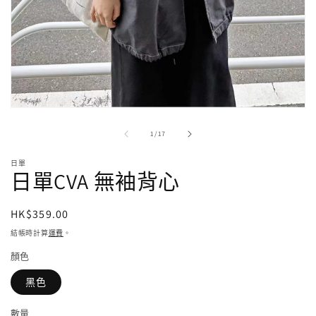
在
強
/
1
/
17
制
回
日單
應
日單CVA 無袖背心
中
開
啟
定
HK$359.00
多
價
結帳時計算
運費
。
媒
體
顏色
檔
案
黑色
1
數量