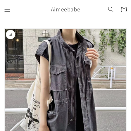
購
跳至內
Aimeebabe
容
物
車
略過產
品資訊