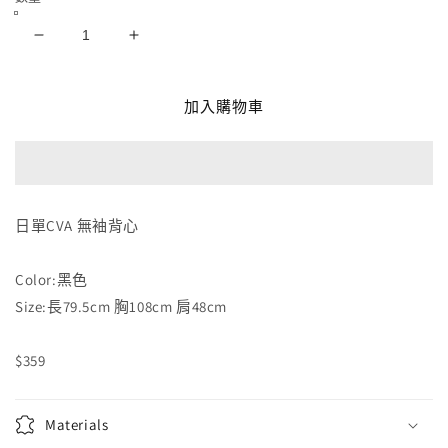
日
日
單
單
CVA
CVA
加入購物車
無
無
袖
袖
背
背
心
心
日單CVA 無袖背心
數
數
量
量
減
增
Color:黑色
少
加
Size:長79.5cm 胸108cm 肩48cm
$359
Materials