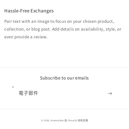
Hassle-Free Exchanges
Pair text with an image to focus on your chosen product,
collection, or blog post. Add details on availability, style, or
even provide a review.
Subscribe to our emails
電子郵件
付
© 2026,
Aimeebabe
由 Shopify 技術支援
款