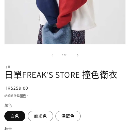
在
強
/
1
/
7
制
回
日單
應
日單FREAK'S STORE 撞色衛衣
中
開
啟
定
HK$259.00
多
價
結帳時計算
運費
。
媒
體
顏色
檔
案
白色
麻米色
深藍色
1
數量