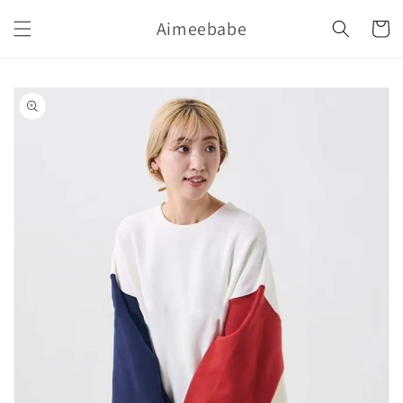
購
跳至內
Aimeebabe
容
物
車
略過產
品資訊