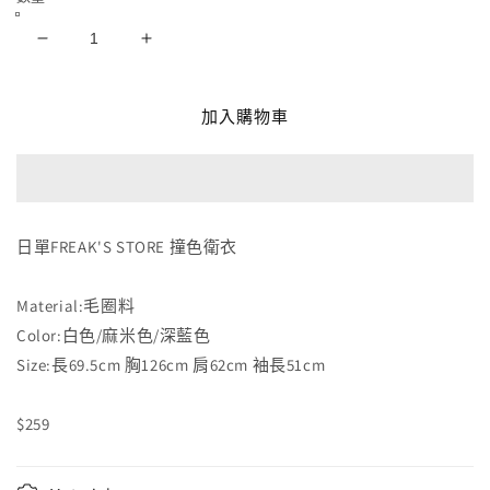
日
日
單
單
FREAK&#39;S
FREAK&#39;S
加入購物車
STORE
STORE
撞
撞
色
色
衛
衛
衣
衣
日單FREAK'S STORE 撞色衛衣
數
數
量
量
Material:毛圈料
減
增
Color:白色/麻米色/深藍色
少
加
Size:長69.5cm 胸126cm 肩62cm 袖長51cm
$259