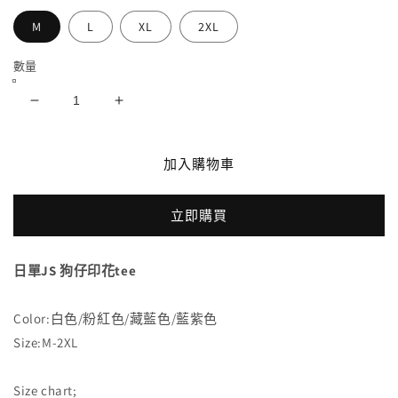
M
L
XL
2XL
數量
日
日
單
單
JS
JS
加入購物車
狗
狗
仔
仔
立即購買
印
印
花
花
tee
tee
日單JS 狗仔印花tee
數
數
量
量
Color:白色/粉紅色/藏藍色/藍紫色
減
增
Size:M-2XL
少
加
Size chart;