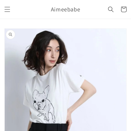
購
跳至內
Aimeebabe
容
物
車
略過產
品資訊