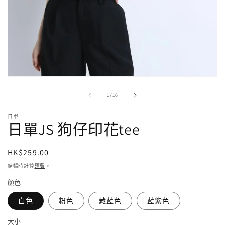
在
強
/
1
/
16
制
回
日單
應
日單JS 狗仔印花tee
中
開
啟
定
HK$259.00
多
價
結帳時計算
運費
。
媒
體
顏色
檔
案
白色
粉色
藏藍色
藍紫色
1
大小