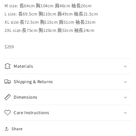
M size: 長64cm 胸104cm 肩46cm 袖長20cm
L size: 長69.5cm 胸110cm 肩49cm 袖長21.5cm
XL size:長72.5cm 胸115cm 肩51cm 袖長23cm
2XL size:長75cm 胸120cm 肩53cm 袖長24cm
$259
Materials
Shipping & Returns
Dimensions
Care Instructions
Share