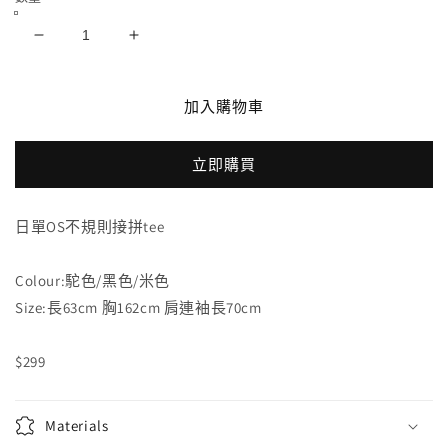
日
日
單
單
OS
OS
加入購物車
不
不
規
規
立即購買
則
則
接
接
拼
拼
日單OS不規則接拼tee
tee
tee
數
數
Colour:駝色/黑色/米色
量
量
Size:長63cm 胸162cm 肩連袖長70cm
減
增
少
加
$299
Materials