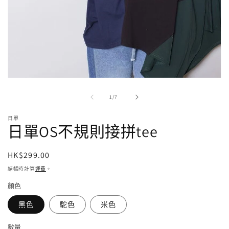
在
強
/
1
/
7
制
回
日單
應
日單OS不規則接拼tee
中
開
啟
定
HK$299.00
多
價
結帳時計算
運費
。
媒
體
顏色
檔
案
黑色
駝色
米色
1
數量