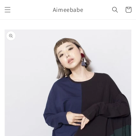
購
跳至內
Aimeebabe
容
物
車
略過產
品資訊