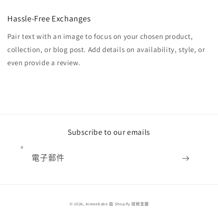
Hassle-Free Exchanges
Pair text with an image to focus on your chosen product,
collection, or blog post. Add details on availability, style, or
even provide a review.
Subscribe to our emails
電子郵件
付
© 2026,
Aimeebabe
由 Shopify 技術支援
款