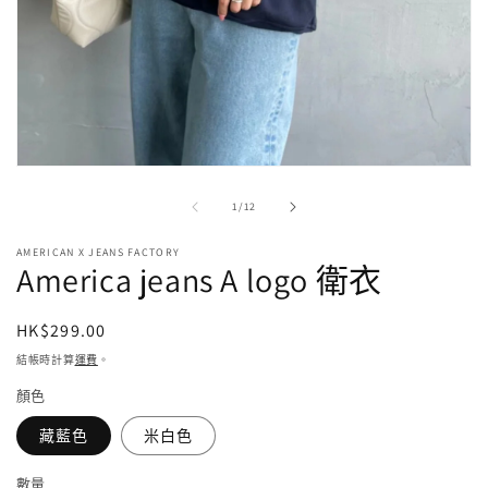
在
強
/
1
/
12
制
回
AMERICAN X JEANS FACTORY
應
America jeans A logo 衛衣
中
開
啟
定
HK$299.00
多
價
結帳時計算
運費
。
媒
體
顏色
檔
案
藏藍色
米白色
1
數量