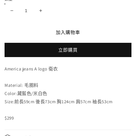
America
America
jeans
jeans
A
A
logo
logo
加入購物車
衛
衛
衣
衣
立即購買
數
數
量
量
America jeans A logo 衛衣
減
增
少
加
Material: 毛圈料
Color:藏藍色/米白色
Size:前長59cm 後長73cm 胸124cm 肩57cm 袖長53cm
$299