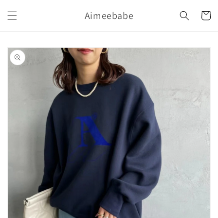
購
跳至內
Aimeebabe
容
物
車
略過產
品資訊