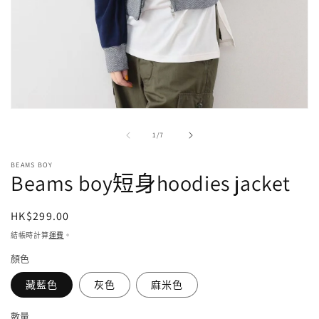
在
強
/
1
/
7
制
回
BEAMS BOY
應
Beams boy短身hoodies jacket
中
開
啟
定
HK$299.00
多
價
結帳時計算
運費
。
媒
體
顏色
檔
案
藏藍色
灰色
麻米色
1
數量