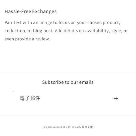
Hassle-Free Exchanges
Pair text with an image to focus on your chosen product,
collection, or blog post. Add details on availability, style, or
even provide a review.
Subscribe to our emails
電子郵件
付
© 2026,
Aimeebabe
由 Shopify 技術支援
款