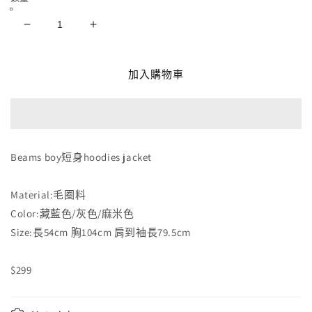
Beams
Beams
boy
boy
短
短
加入購物車
身
身
hoodies
hoodies
jacket
jacket
數
數
量
量
Beams boy短身hoodies jacket
減
增
少
加
Material:毛圈料
Color:藏藍色/灰色/麻米色
Size:長54cm 胸104cm 肩到袖長79.5cm
$299