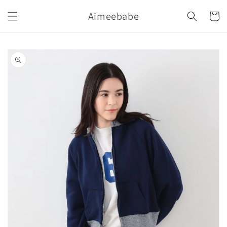
購
跳至內
Aimeebabe
容
物
車
略過產
品資訊