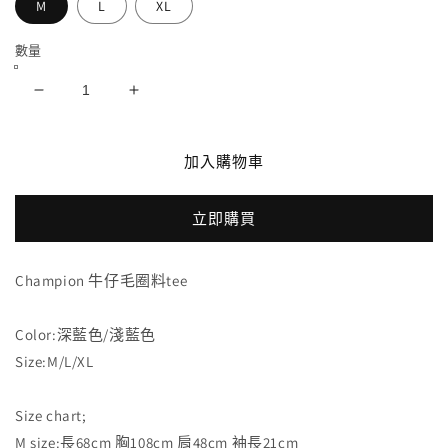
M
L
XL
數量
Champion
Champion
牛
牛
仔
仔
加入購物車
毛
毛
圈
圈
立即購買
料
料
tee
tee
數
數
Champion 牛仔毛圈料tee
量
量
減
增
Color:深藍色/淺藍色
少
加
Size:M/L/XL
Size chart;
M size:長68cm 胸108cm 肩48cm 袖長21cm