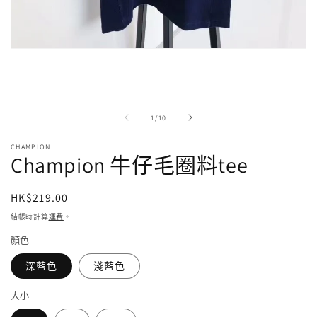
在
強
制
回
應
/
1
/
10
中
開
CHAMPION
啟
Champion 牛仔毛圈料tee
多
媒
體
定
HK$219.00
檔
價
案
結帳時計算
運費
。
1
顏色
深藍色
淺藍色
大小