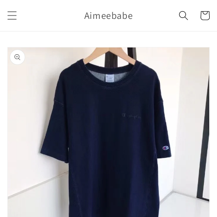
購
跳至內
Aimeebabe
容
物
車
略過產
品資訊