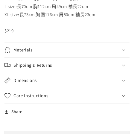
L size:長70cm 胸112cm 肩49cm 袖長22cm
XL size:長73cm 胸圍116cm 肩50cm 袖長23cm
$219
Materials
Shipping & Returns
Dimensions
Care Instructions
Share