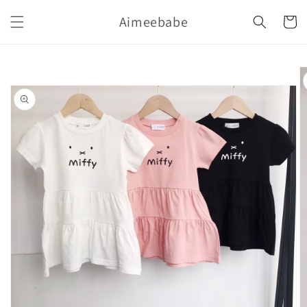
購
跳至內
Aimeebabe
容
物
車
略過產
品資訊