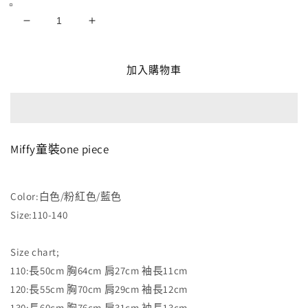
Miffy
Miffy
童
童
裝
裝
加入購物車
one
one
piece
piece
數
數
量
量
減
增
Miffy童裝one piece
少
加
Color:白色/粉紅色/藍色
Size:110-140
Size chart;
110:長50cm 胸64cm 肩27cm 袖長11cm
120:長55cm 胸70cm 肩29cm 袖長12cm
130:長60cm 胸76cm 肩31cm 袖長13cm