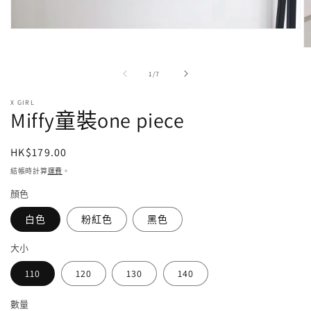
在
強
制
/
1
/
7
回
應
中
X GIRL
Miffy童裝one piece
開
啟
多
定
HK$179.00
媒
價
體
結帳時計算
運費
。
檔
顏色
案
1
白色
粉紅色
黑色
2
大小
110
120
130
140
數量