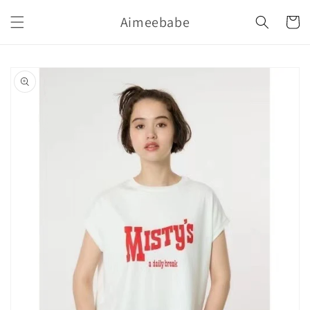
購
跳至內
Aimeebabe
容
物
車
略過產
品資訊