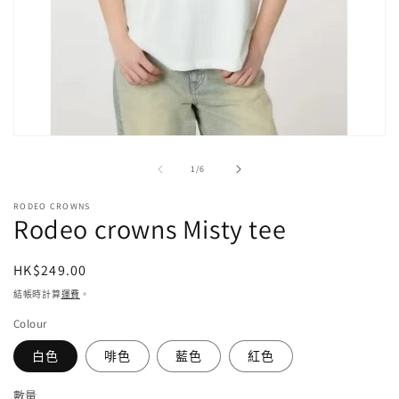
在
強
/
1
/
6
制
回
RODEO CROWNS
應
Rodeo crowns Misty tee
中
開
啟
定
HK$249.00
多
價
結帳時計算
運費
。
媒
體
Colour
檔
案
白色
啡色
藍色
紅色
1
數量