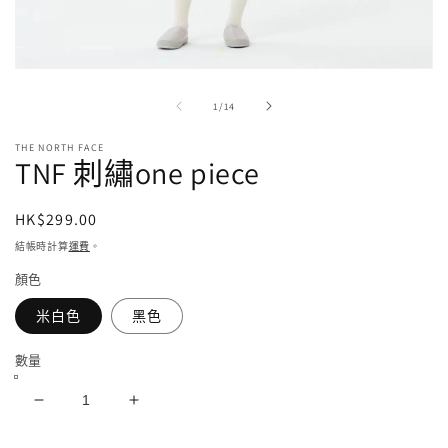
在
強
/
1
/
14
制
回
THE NORTH FACE
應
TNF 刺繡one piece
中
開
啟
定
HK$299.00
多
價
結帳時計算
運費
。
媒
體
顏色
檔
案
米白色
黑色
1
數量
TNF
TNF
刺
刺