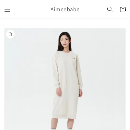
購
跳至內
Aimeebabe
容
物
車
略過產
品資訊