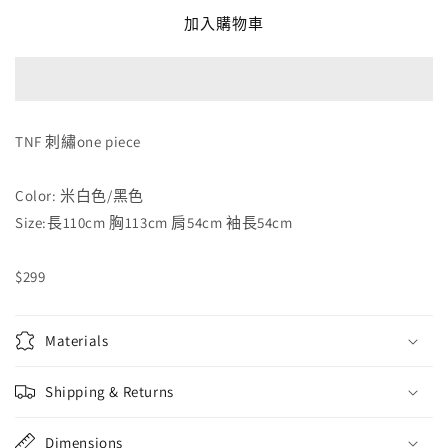
繡
繡
加入購物車
one
one
piece
piece
數
數
量
量
減
增
TNF 刺繡one piece
少
加
Color: 米白色/黑色
Size:長110cm 胸113cm 肩54cm 袖長54cm
$299
Materials
Shipping & Returns
Dimensions