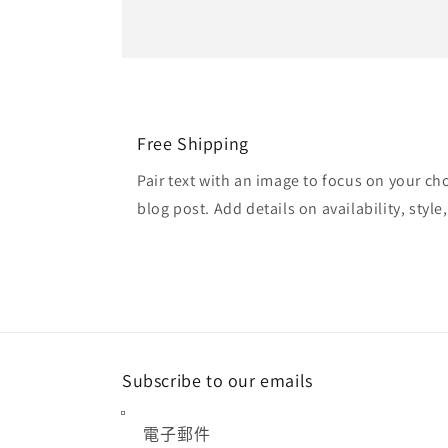
Free Shipping
Pair text with an image to focus on your ch
blog post. Add details on availability, style
Subscribe to our emails
電子郵件