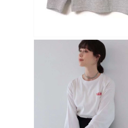
在
強
制
回
應
中
開
啟
多
媒
體
檔
案
1