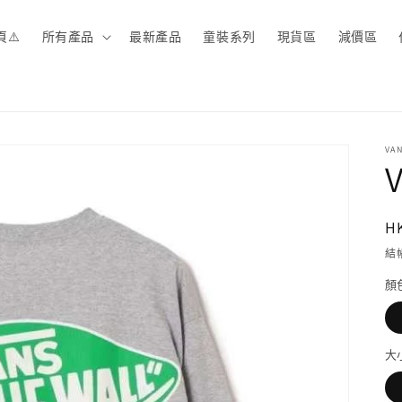
頁⚠️
所有產品
最新產品
童裝系列
現貨區
減價區
VA
V
H
結
顏
大