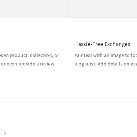
Hassle-Free Exchanges
osen product, collection, or
Pair text with an image to f
, or even provide a review.
blog post. Add details on ava