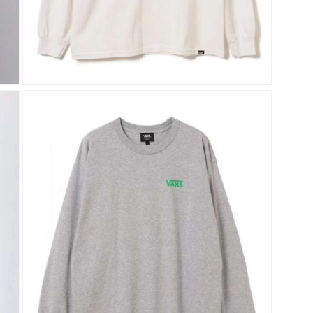
在
強
制
回
應
中
開
啟
多
媒
體
檔
案
3