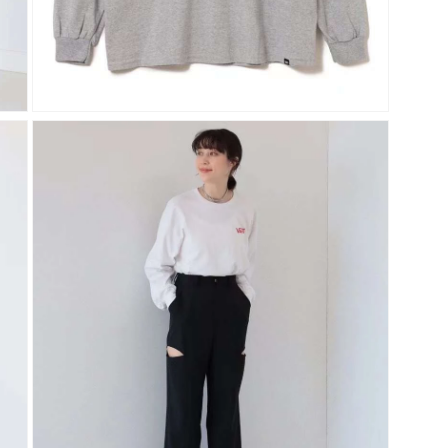
在
強
制
回
應
中
開
啟
多
媒
體
檔
案
5