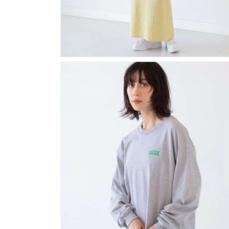
在
強
制
回
應
中
開
啟
多
媒
體
檔
案
4