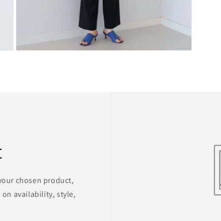
在
強
制
回
應
中
開
啟
多
媒
t
體
檔
案
7
 your chosen product,
on availability, style,