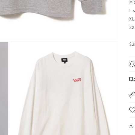
M 
L 
XL
2X
$2