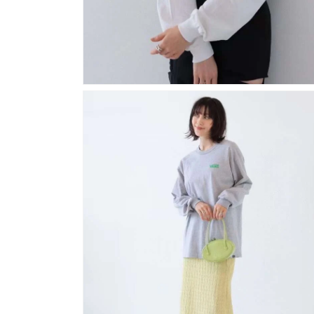
在
強
制
回
應
中
開
啟
多
媒
體
檔
案
2