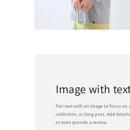
在
強
制
回
應
中
開
啟
多
媒
Image with tex
體
檔
案
6
Pair text with an image to focus on
collection, or blog post. Add details 
or even provide a review.