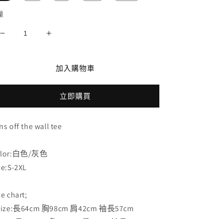
量
Vans
Vans
off
off
the
the
wall
wall
加入購物車
tee
tee
數
數
立即購買
量
量
減
增
ns off the wall tee
少
加
olor:白色/灰色
ze:S-2XL
ze chart;
size:長64cm 胸98cm 肩42cm 袖長57cm