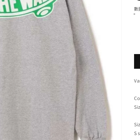
數
Va
C
Si
Si
S 