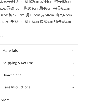
size:長64.5cm 胸102cm 肩44cm 袖長58cm
size:長69.5cm 胸108cm 肩46cm 袖長61cm
 size:長72.5cm 胸112cm 肩50cm 袖長62cm
L size:長75cm 胸118cm 肩52cm 袖長63cm
39
Materials
Shipping & Returns
Dimensions
Care Instructions
Share